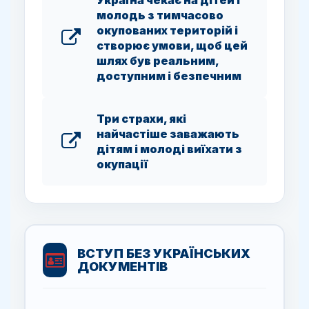
Україна чекає на дітей і
молодь з тимчасово
окупованих територій і
створює умови, щоб цей
шлях був реальним,
доступним і безпечним
Три страхи, які
найчастіше заважають
дітям і молоді виїхати з
окупації
ВСТУП БЕЗ УКРАЇНСЬКИХ
ДОКУМЕНТІВ