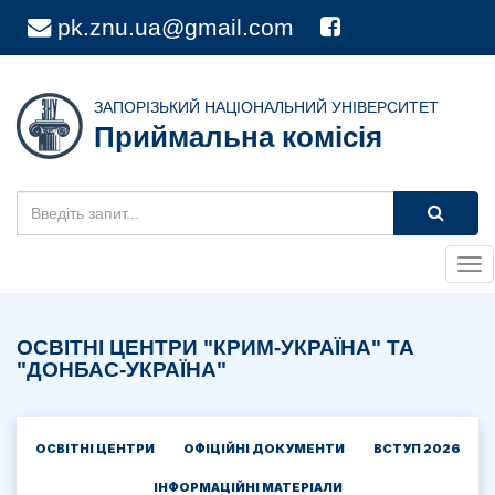
pk.znu.ua@gmail.com
1
вул. Університетська 66-Б (каб. 115)
(061) 228-75-38
ЗАПОРІЗЬКИЙ НАЦІОНАЛЬНИЙ УНІВЕРСИТЕТ
Приймальна комісія
Tog
nav
ОСВІТНІ ЦЕНТРИ "КРИМ-УКРАЇНА" ТА
"ДОНБАС-УКРАЇНА"
ОСВІТНІ ЦЕНТРИ
ОФІЦІЙНІ ДОКУМЕНТИ
ВСТУП 2026
ІНФОРМАЦІЙНІ МАТЕРІАЛИ