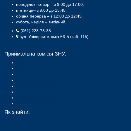
понеділок-четвер – з 9:00 до 17:00,
п`ятниця– з 9:00 до 15:45,
обідня перерва – з 12:00 до 12:45.
субота, неділя – вихідний.
(061) 228-75-38
вул. Університетська 66-Б (каб. 115)
Приймальна комісія ЗНУ:
Нормативні документи
Бакалаврат
Магістратура
Аспірантура і докторантура
Пільговим категоріям
Освітній центр "Крим-Україна" "Донбас-Україна"
Фахові коледжі ЗНУ
Запобігання корупції
Як знайти: