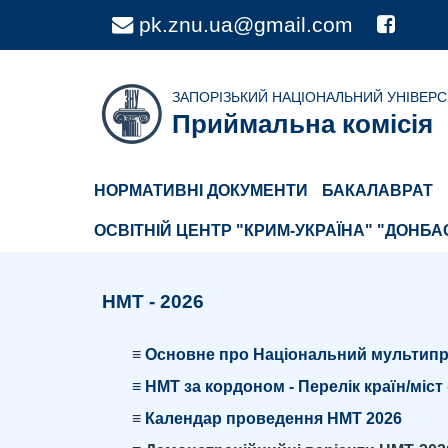
pk.znu.ua@gmail.com
1
ЗАПОРІЗЬКИЙ НАЦІОНАЛЬНИЙ УНІВЕР
Приймальна комісія
НОРМАТИВНІ ДОКУМЕНТИ
БАКАЛАВРАТ
ОСВІТНІЙ ЦЕНТР "КРИМ-УКРАЇНА" "ДОНБА
НМТ - 2026
≡
Основне про Національний мультипре
≡
НМТ за кордоном - Перелік країн/міст 
≡
Календар проведення НМТ 2026