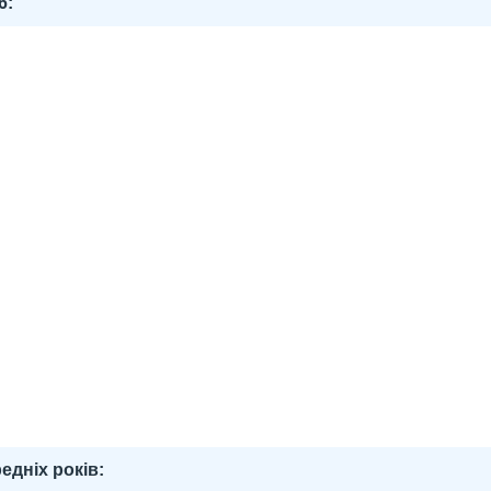
6:
едніх років: