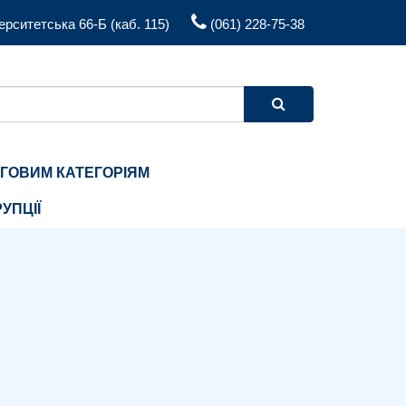
ерситетська 66-Б (каб. 115)
(061) 228-75-38
ЬГОВИМ КАТЕГОРІЯМ
УПЦІЇ