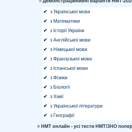
≡
Демонстраційнийні варіанти НМТ-202
з Української мови
з Математики
з І
сторії України
з
Англійської мови
з
Н
імецької мови
з
Франзузької мови
з І
спанської мови
з
Фізики
з Б
іології
з
Хімії
з Української літератури
з Географії
≡ НМТ онлайн - усі тести НМТ/ЗНО попер