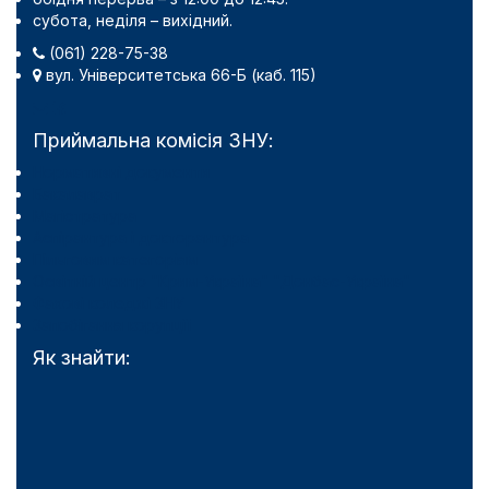
субота, неділя – вихідний.
(061) 228-75-38
вул. Університетська 66-Б (каб. 115)
Приймальна комісія ЗНУ:
Нормативні документи
Бакалаврат
Магістратура
Аспірантура і докторантура
Пільговим категоріям
Освітній центр "Крим-Україна" "Донбас-Україна"
Фахові коледжі ЗНУ
Запобігання корупції
Як знайти: