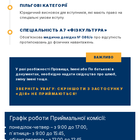
ПІЛЬГОВІ КАТЕГОРІЇ
Юридичний висновок для вступників, які мають право на
спеціальні умови вступу.
СПЕЦІАЛЬНІСТЬ А7 «ФІЗКУЛЬТУРА»
Обов'язкова
медична довідка № 086/о
про відсутність
протипоказань до фізичних навантажень.
У разі розбіжності Прізвища, Імені або По батькові в
документах, необхідно надати свідоцтво про шлюб,
зміну імені тощо.
ЗВЕРНІТЬ УВАГУ: СКРІНШОТИ З ЗАСТОСУНКУ
«ДІЯ» НЕ ПРИЙМАЮТЬСЯ!
Графік роботи Приймальної комісії:
понеділок-четвер – з 9:00 до 17:00,
п`ятниця– з 9:00 до 15:45,
обідня перерва – з 12:00 до 12:45.