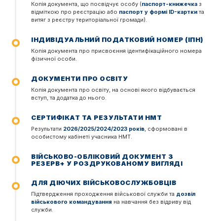
Копія документа, що посвідчує особу (
паспорт-книжечка
з
відміткою про реєстрацію або
паспорт у формі ID-картки
та
витяг з реєстру територіальної громади).
ІНДИВІДУАЛЬНИЙ ПОДАТКОВИЙ НОМЕР (ІПН)
Копія документа про присвоєння ідентифікаційного номера
фізичної особи.
ДОКУМЕНТИ ПРО ОСВІТУ
Копія документа про освіту, на основі якого відбувається
вступ, та додатка до нього.
СЕРТИФІКАТ ТА РЕЗУЛЬТАТИ НМТ
Результати
2026/2025/2024/2023 років
, сформовані в
особистому кабінеті учасника НМТ.
ВІЙСЬКОВО-ОБЛІКОВИЙ ДОКУМЕНТ З
РЕЗЕРВ+ У РОЗДРУКОВАНОМУ ВИГЛЯДІ
ДЛЯ ДІЮЧИХ ВІЙСЬКОВОСЛУЖБОВЦІВ
Підтвердження проходження військової служби та
дозвіл
військового командування
на навчання без відриву від
служби.