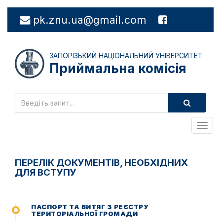
pk.znu.ua@gmail.com
1
вул. Університетська 66-Б (каб. 115)
(061) 228-7
ЗАПОРІЗЬКИЙ НАЦІОНАЛЬНИЙ УНІВЕРСИТЕТ
Приймальна комісія
Togg
navig
ПЕРЕЛІК ДОКУМЕНТІВ, НЕОБХІДНИХ
ДЛЯ ВСТУПУ
ПАСПОРТ ТА ВИТЯГ З РЕЄСТРУ
ТЕРИТОРІАЛЬНОЇ ГРОМАДИ